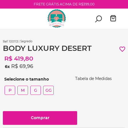
FRETE GRÁTIS ACIMA DE R$399,00
| Segredo
:
100113
BODY LUXURY DESERT
R$
419
,
80
R$
69
,
96
6
Tabela de Medidas
P
M
G
GG
Comprar