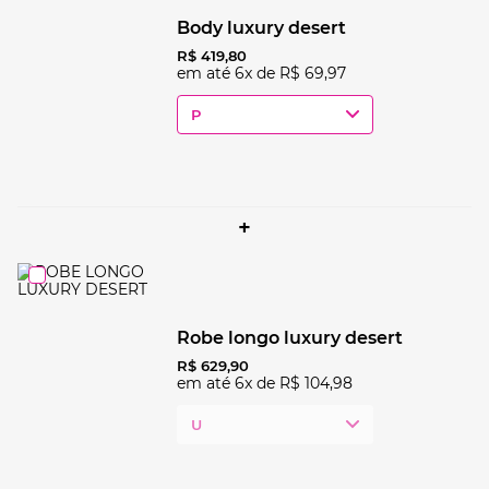
body luxury desert
R$
419
,
80
em até
6
x de
R$
69
,
97
P
+
robe longo luxury desert
R$
629
,
90
em até
6
x de
R$
104
,
98
U