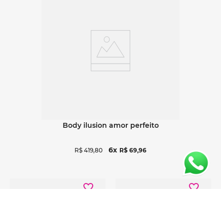
Ver detalhes
body ilusion amor perfeito
6
R$
419
,
80
R$
69
,
96