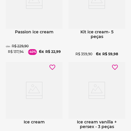
Ver detalhes
Ver detalhes
passion ice cream
kit ice cream- 5
peças
R$
229
,
90
de:
6
R$
137
,
94
R$
22
,
99
-
40%
6
R$
359
,
90
R$
59
,
98
Ver detalhes
Ver detalhes
ice cream
ice cream vanilla +
persex - 3 peças