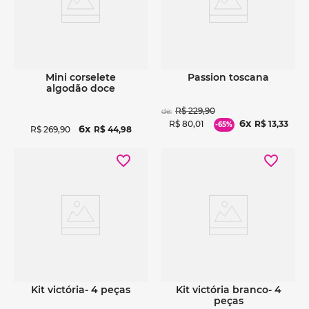
Ver detalhes
Ver detalhes
mini corselete
passion toscana
algodão doce
R$
229
,
90
de:
6
R$
80
,
01
R$
13
,
33
-
65%
6
R$
269
,
90
R$
44
,
98
Ver detalhes
Ver detalhes
kit victória- 4 peças
kit victória branco- 4
peças