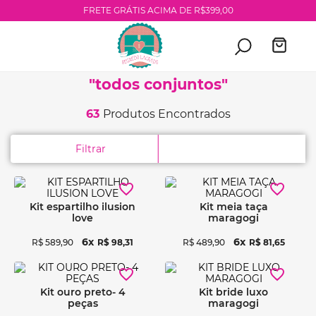
FRETE GRÁTIS ACIMA DE R$399,00
todos conjuntos
63
Produtos
Filtrar
kit espartilho ilusion
kit meia taça
love
maragogi
6
6
R$
589
,
90
R$
98
,
31
R$
489
,
90
R$
81
,
65
Ver detalhes
Ver detalhes
kit ouro preto- 4
kit bride luxo
peças
maragogi