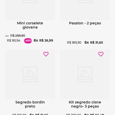
Ver detalhes
Ver detalhes
mini corselete
passion - 2 peças
giovana
R$
269
,
90
de:
6
R$
161
,
94
R$
26
,
99
-
40%
6
R$
189
,
90
R$
31
,
65
Ver detalhes
Ver detalhes
segredo bordin
kit segredo cisne
preto
negro- 3 peças
6
6