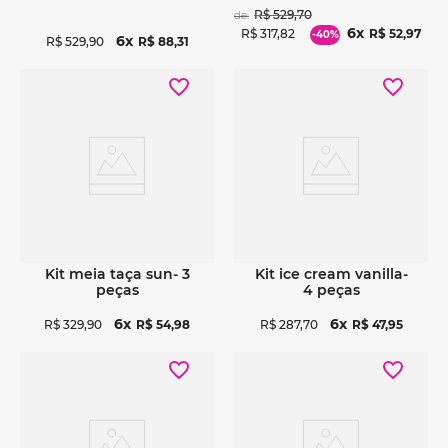
R$
529
,
70
de:
6
R$
317
,
82
R$
52
,
97
-
40%
6
R$
529
,
90
R$
88
,
31
Ver detalhes
Ver detalhes
Ver detalhes
Ver detalhes
kit meia taça sun- 3
kit ice cream vanilla-
peças
4 peças
6
6
R$
329
,
90
R$
54
,
98
R$
287
,
70
R$
47
,
95