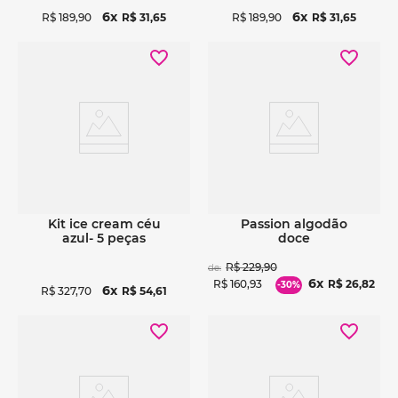
6
6
R$
189
,
90
R$
31
,
65
R$
189
,
90
R$
31
,
65
Ver detalhes
Ver detalhes
kit ice cream céu
passion algodão
azul- 5 peças
doce
R$
229
,
90
de:
6
R$
160
,
93
R$
26
,
82
-
30%
6
R$
327
,
70
R$
54
,
61