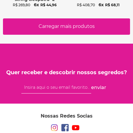
peças
6
6
R$
269
,
80
R$
44
,
96
R$
408
,
70
R$
68
,
11
Quer receber e descobrir nossos segredos?
enviar
Nossas Redes Socias