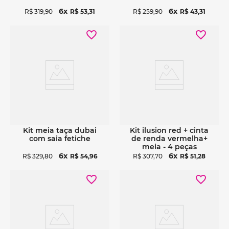
6
6
R$
319
,
90
R$
53
,
31
R$
259
,
90
R$
43
,
31
Ver detalhes
Ver detalhes
kit meia taça dubai
kit ilusion red + cinta
com saia fetiche
de renda vermelha+
meia - 4 peças
6
6
R$
329
,
80
R$
54
,
96
R$
307
,
70
R$
51
,
28