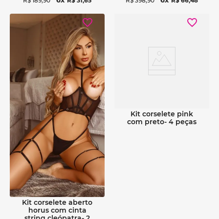
R$
189
,
90
R$
31
,
65
R$
398
,
90
R$
66
,
48
Ver detalhes
Ver detalhes
kit corselete pink
com preto- 4 peças
kit corselete aberto
horus com cinta
string cleópatra- 2