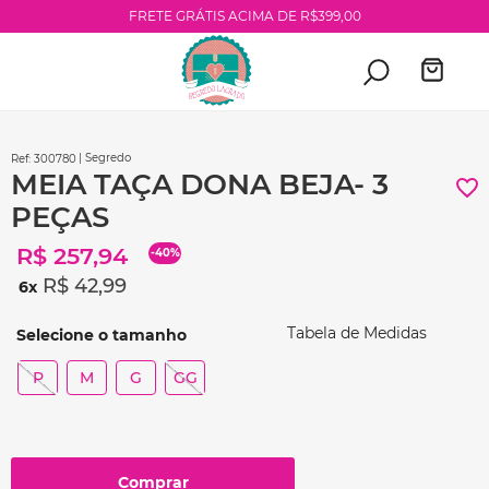
FRETE GRÁTIS ACIMA DE R$399,00
| Segredo
:
300780
MEIA TAÇA DONA BEJA- 3
PEÇAS
R$
257
,
94
-
40%
R$
42
,
99
6
Tabela de Medidas
P
M
G
GG
Comprar