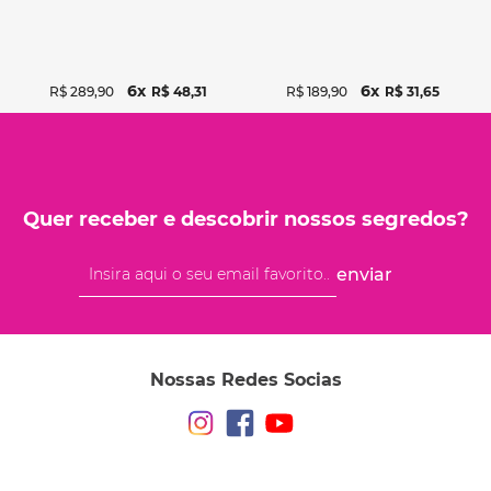
6
6
R$
289
,
90
R$
48
,
31
R$
189
,
90
R$
31
,
65
Quer receber e descobrir nossos segredos?
enviar
Nossas Redes Socias