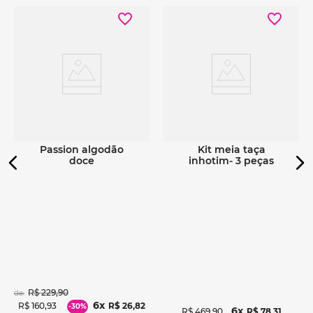
Ver detalhes
Ver detalhes
passion algodão
kit meia taça
doce
inhotim- 3 peças
R$
229
,
90
de:
6
R$
160
,
93
R$
26
,
82
-
30%
6
R$
469
,
90
R$
78
,
31