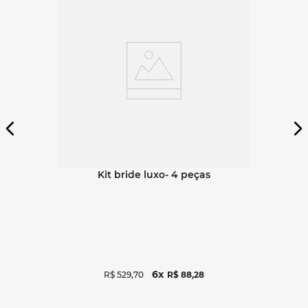
Ver detalhes
kit bride luxo- 4 peças
6
R$
529
,
70
R$
88
,
28