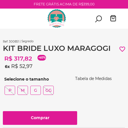
FRETE GRÁTIS ACIMA DE R$399,00
| Segredo
:
300851
KIT BRIDE LUXO MARAGOGI
R$
317
,
82
-
40%
R$
52
,
97
6
Tabela de Medidas
P
M
G
GG
Comprar