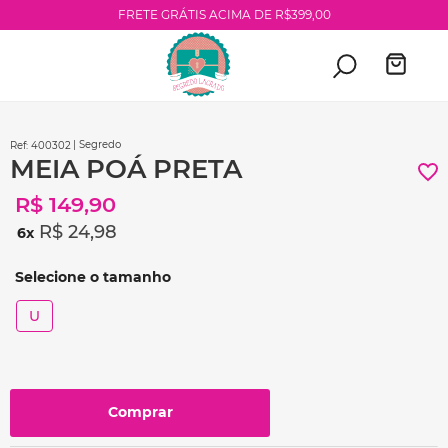
FRETE GRÁTIS ACIMA DE R$399,00
| Segredo
:
400302
MEIA POÁ PRETA
R$
149
,
90
R$
24
,
98
6
U
Comprar