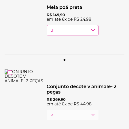
meia poá preta
R$
149
,
90
em até
6
x de
R$
24
,
98
U
+
conjunto decote v animale- 2
peças
R$
269
,
90
em até
6
x de
R$
44
,
98
P