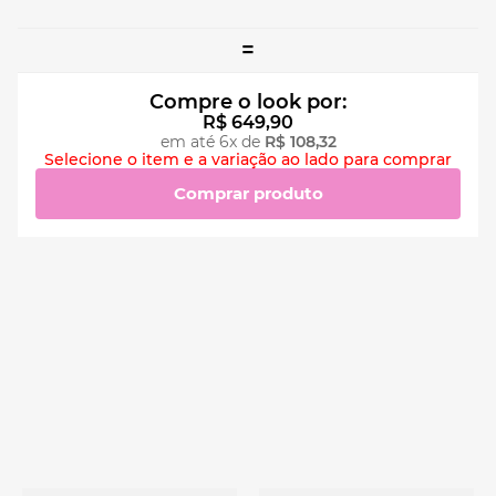
=
Compre o look por:
R$
649
,
90
em até
6
x de
R$
108
,
32
Selecione o item e a variação ao lado para comprar
Comprar produto