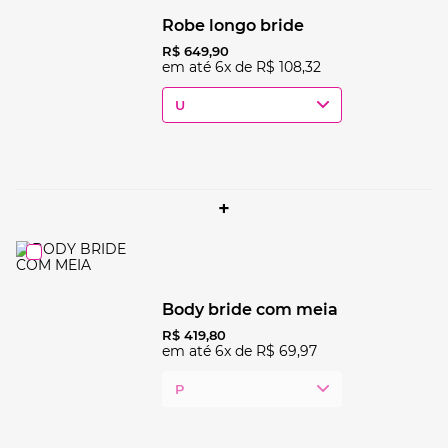
robe longo bride
R$
649
,
90
em até
6
x de
R$
108
,
32
U
+
body bride com meia
R$
419
,
80
em até
6
x de
R$
69
,
97
P