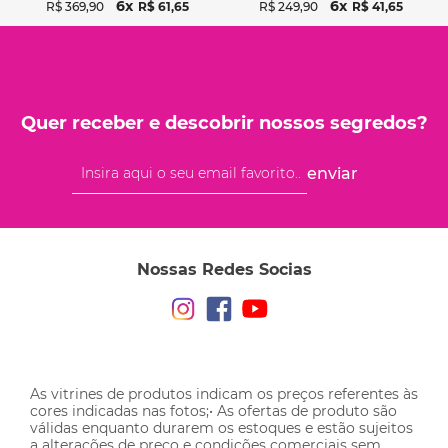
6
6
R$
369
,
90
R$
61
,
65
R$
249
,
90
R$
41
,
65
Quer receber e descobrir nossos segredos?
enviar
Nossas Redes Socias
As vitrines de produtos indicam os preços referentes às
cores indicadas nas fotos;• As ofertas de produto são
válidas enquanto durarem os estoques e estão sujeitos
a alterações de preço e condições comerciais sem