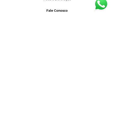
Fale Conosco
sac@segredolacrado.com.br
(11) 99599-3027
Horário de Atendimento:
Segunda a sexta-feira 08:00 as 17:00 horas.
Formas de Pagamento
Selos de Segurança
SEGREDO LACRADO COM DE LINGERIE