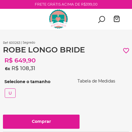
FRETE GRÁTIS ACIMA DE R$399,00
| Segredo
:
600263
ROBE LONGO BRIDE
R$
649
,
90
R$
108
,
31
6
Tabela de Medidas
U
Comprar