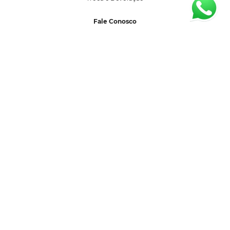
Fale Conosco
sac@segredolacrado.com.br
(11) 99599-3027
Horário de Atendimento:
Segunda a sexta-feira 08:00 as 17:00 horas.
Formas de Pagamento
Selos de Segurança
SEGREDO LACRADO COM DE LINGERIE