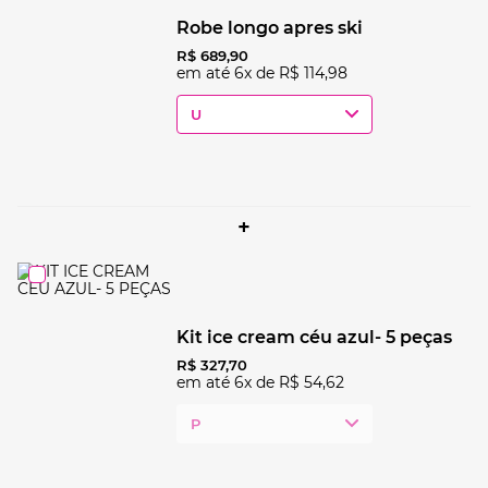
robe longo apres ski
R$
689
,
90
em até
6
x de
R$
114
,
98
U
+
kit ice cream céu azul- 5 peças
R$
327
,
70
em até
6
x de
R$
54
,
62
P