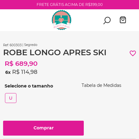
FRETE GRÁTIS ACIMA DE R$399,00
| Segredo
:
600303
ROBE LONGO APRES SKI
R$
689
,
90
R$
114
,
98
6
Tabela de Medidas
U
Comprar