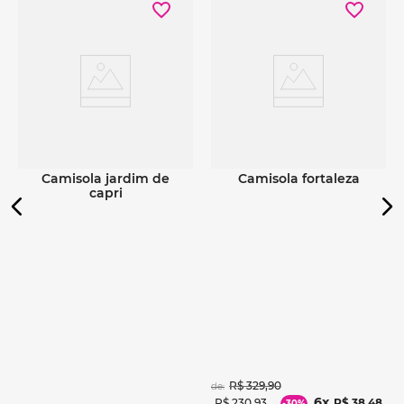
Ver detalhes
Ver detalhes
camisola jardim de
camisola fortaleza
capri
R$
329
,
90
de:
6
R$
230
,
93
R$
38
,
48
-
30%