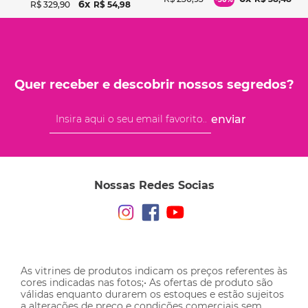
6
R$
329
,
90
R$
54
,
98
Quer receber e descobrir nossos segredos?
enviar
Nossas Redes Socias
As vitrines de produtos indicam os preços referentes às
cores indicadas nas fotos;• As ofertas de produto são
válidas enquanto durarem os estoques e estão sujeitos
a alterações de preço e condições comerciais sem