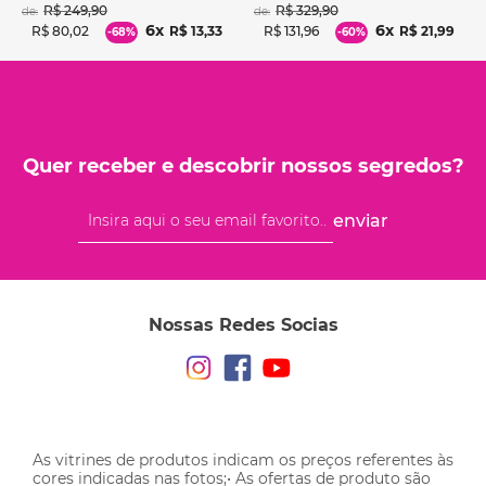
R$
249
,
90
R$
329
,
90
de:
de:
6
6
R$
80
,
02
R$
13
,
33
R$
131
,
96
R$
21
,
99
-
68%
-
60%
Quer receber e descobrir nossos segredos?
enviar
Nossas Redes Socias
As vitrines de produtos indicam os preços referentes às
cores indicadas nas fotos;• As ofertas de produto são