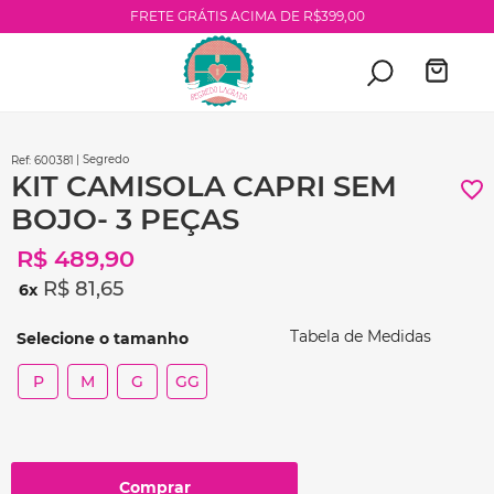
FRETE GRÁTIS ACIMA DE R$399,00
| Segredo
:
600381
KIT CAMISOLA CAPRI SEM
BOJO- 3 PEÇAS
R$
489
,
90
R$
81
,
65
6
Tabela de Medidas
P
M
G
GG
Comprar