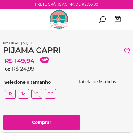
FRETE GRÁTIS ACIMA DE R$399,00
| Segredo
:
600401
PIJAMA CAPRI
R$
149
,
94
-
40%
R$
24
,
99
6
Tabela de Medidas
P
M
G
GG
Comprar