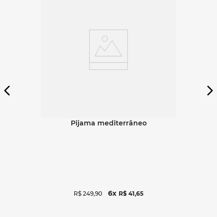
Ver detalhes
pijama mediterrâneo
6
R$
249
,
90
R$
41
,
65