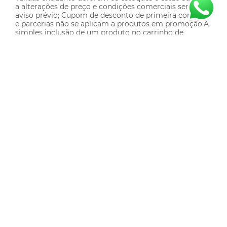
a alterações de preço e condições comerciais sem
aviso prévio; Cupom de desconto de primeira compra
e parcerias não se aplicam a produtos em promoção.A
simples inclusão de um produto no carrinho de
compras não implica na efetivação da compra ou
reserva do produto, estando o mesmo sujeito a
eventual término de estoque e alteração de preço; • As
comunicações do site podem conter imagens
meramente ilustrativas.
Sobre Nós
Minha Conta
Meus Pedidos
Meus Favoritos
Institucional
Entregas
Política de Cookies
Referência de Tamanhos