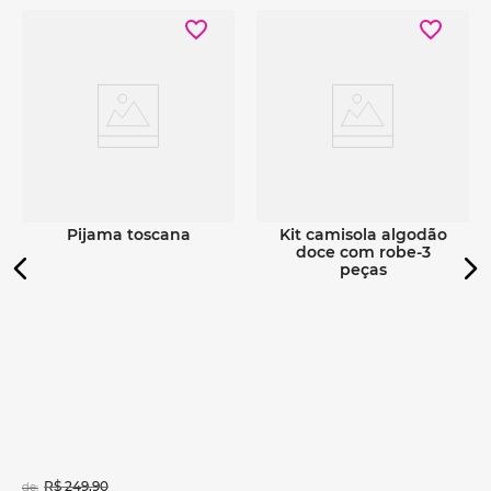
Ver detalhes
Ver detalhes
pijama toscana
kit camisola algodão
doce com robe-3
peças
R$
249
,
90
de: