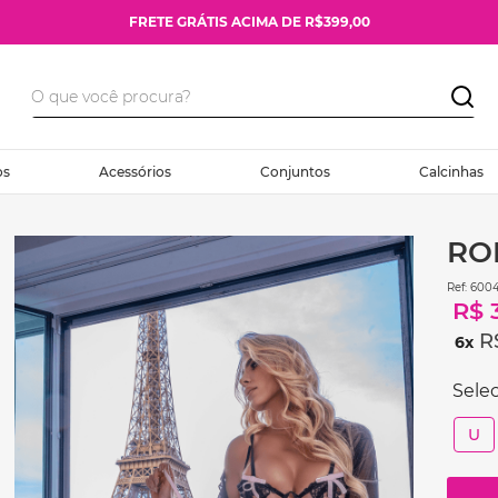
FRETE GRÁTIS ACIMA DE R$399,00
os
Acessórios
Conjuntos
Calcinhas
RO
:
6004
R$
R
6
U