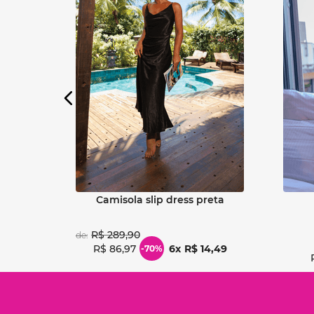
Ver detalhes
camisola slip dress preta
R$
289
,
90
de:
R$
86
,
97
6
R$
14
,
49
-
70%