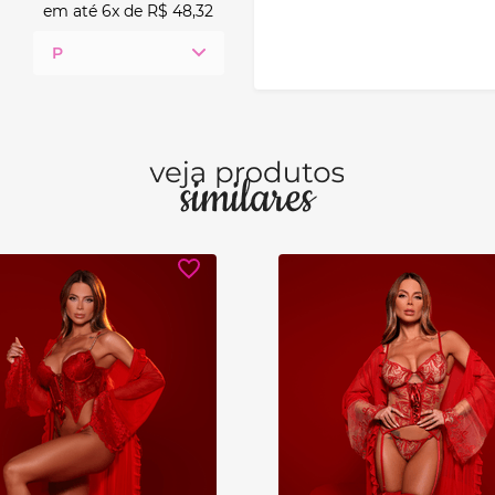
em até
6
x de
R$
48
,
32
P
Ver detalhes
Ver detalhes