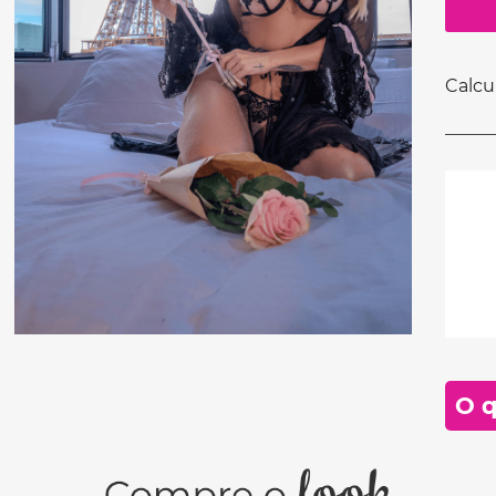
Calcu
O q