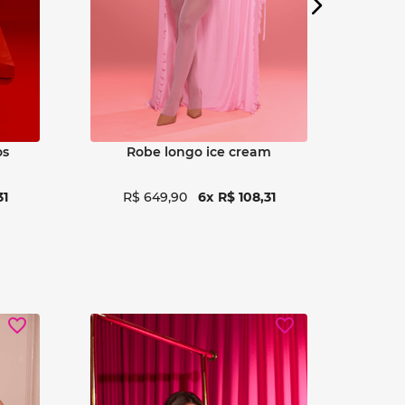
to
robe longo new a bela e
a fera
31
R$
649
,
90
6
R$
108
,
31
R