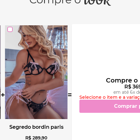
Compre o 
R$
36
em até
6
x d
+
=
Selecione o item e a varia
Comprar 
segredo bordin paris
R$
289
,
90