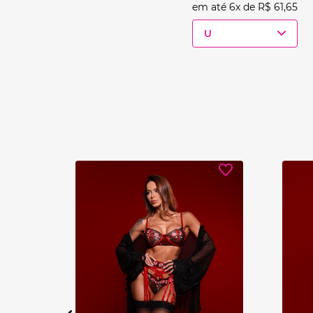
em até
6
x de
R$
61
,
65
U
Ver detalhes