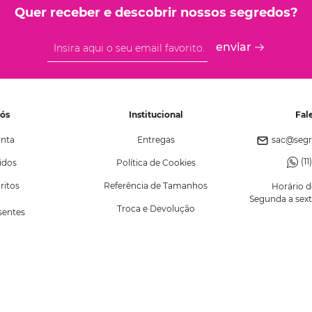
Quer receber e descobrir nossos segredos?
enviar
Nós
Institucional
Fal
nta
Entregas
sac@segr
(1
idos
Política de Cookies
ritos
Referência de Tamanhos
Horário 
Segunda a sexta
Troca e Devolução
esentes