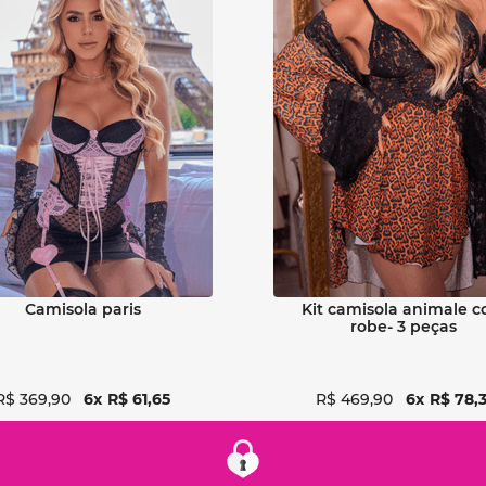
Ver detalhes
Ver detalhes
camisola paris
kit camisola animale com
robe- 3 peças
R$
369
,
90
6
R$
61
,
65
R$
469
,
90
6
R$
78
,
3