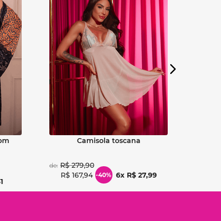
Ver detalhes
camisola toscana
R$
279
,
90
de:
R$
167
,
94
6
R$
27
,
99
-
40%
1
R$