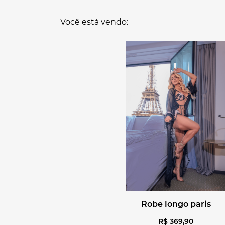
Você está vendo:
robe longo paris
R$
369
,
90