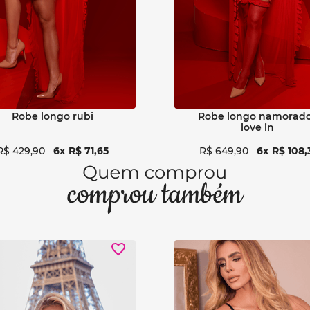
obe longo amor perfeito
robe longo bride - pre
$
629
,
90
6
R$
104
,
98
R$
649
,
90
6
R$
108
,