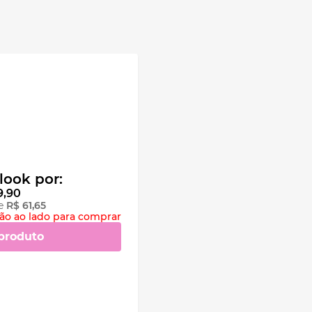
look por:
9
,
90
e
R$
61
,
65
ção ao lado para comprar
produto