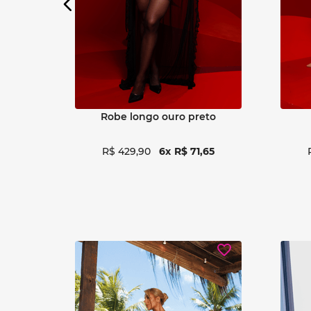
am
robe longo love preto
r
,
31
R$
649
,
90
6
R$
108
,
31
R