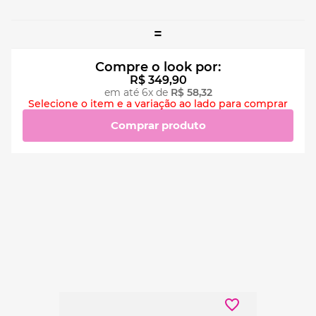
=
Compre o look por:
R$
349
,
90
em até
6
x de
R$
58
,
32
Selecione o item e a variação ao lado para comprar
Comprar produto