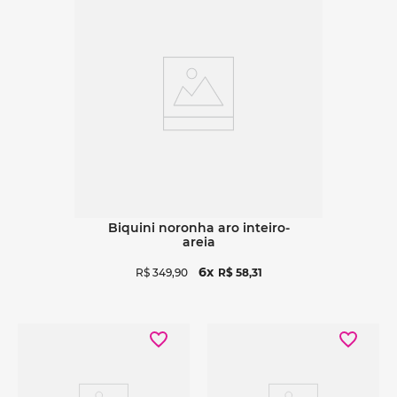
Ver detalhes
biquini noronha aro inteiro-
areia
6
R$
349
,
90
R$
58
,
31