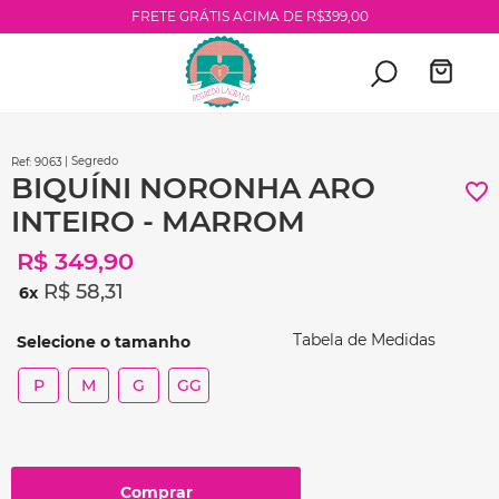
FRETE GRÁTIS ACIMA DE R$399,00
| Segredo
:
9063
BIQUÍNI NORONHA ARO
INTEIRO - MARROM
R$
349
,
90
R$
58
,
31
6
Tabela de Medidas
P
M
G
GG
Comprar