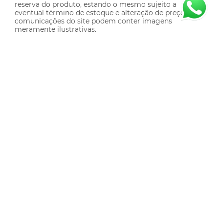
reserva do produto, estando o mesmo sujeito a
eventual término de estoque e alteração de preço; • As
comunicações do site podem conter imagens
meramente ilustrativas.
Sobre Nós
Minha Conta
Meus Pedidos
Meus Favoritos
Institucional
Entregas
Política de Cookies
Referência de Tamanhos
Troca e Devolução
Fale Conosco