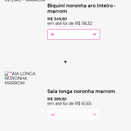
biquíni noronha aro inteiro -
marrom
R$
349
,
90
em até
6
x de
R$
58
,
32
P
+
saia longa noronha marrom
R$
369
,
90
em até
6
x de
R$
61
,
65
M