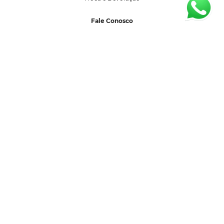
Fale Conosco
sac@segredolacrado.com.br
(11) 99599-3027
Horário de Atendimento:
Segunda a sexta-feira 08:00 as 17:00 horas.
Formas de Pagamento
Selos de Segurança
SEGREDO LACRADO COM DE LINGERIE