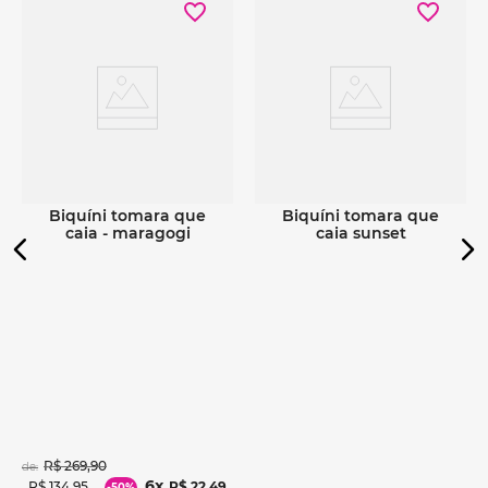
Ver detalhes
Ver detalhes
biquíni tomara que
biquíni tomara que
caia - maragogi
caia sunset
R$
269
,
90
de:
6
R$
134
,
95
R$
22
,
49
-
50%