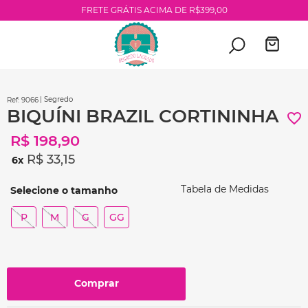
FRETE GRÁTIS ACIMA DE R$399,00
| Segredo
:
9066
BIQUÍNI BRAZIL CORTININHA
R$
198
,
90
R$
33
,
15
6
Tabela de Medidas
P
M
G
GG
Comprar