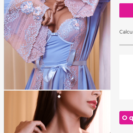
Calcu
O q