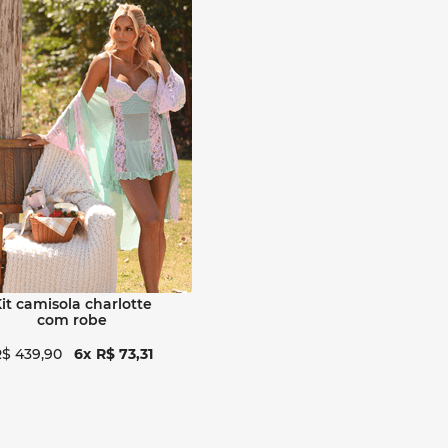
Ver detalhes
lotte
com robe
R$
439
,
90
6
R$
73
,
31