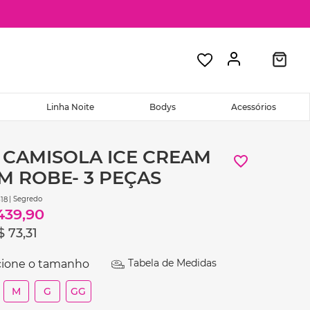
Linha Noite
Bodys
Acessórios
T CAMISOLA ICE CREAM
M ROBE- 3 PEÇAS
| Segredo
18
439
,
90
$
73
,
31
Tabela de Medidas
M
G
GG