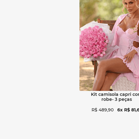
Ver detalhes
kit camisola capri com
robe- 3 peças
R$
489
,
90
6
R$
81
,