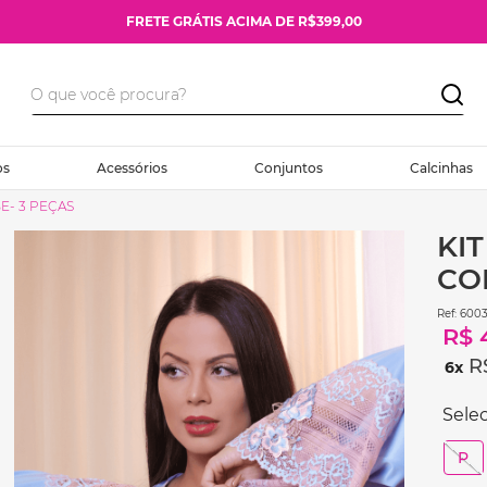
FRETE GRÁTIS ACIMA DE R$399,00
os
Acessórios
Conjuntos
Calcinhas
E- 3 PEÇAS
KI
CO
:
6003
R$
R
6
P