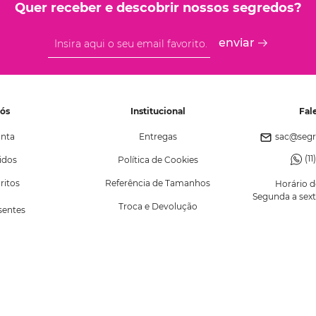
Quer receber e descobrir nossos segredos?
enviar
Nós
Institucional
Fal
nta
Entregas
sac@segr
(1
idos
Política de Cookies
ritos
Referência de Tamanhos
Horário 
Segunda a sexta
Troca e Devolução
esentes