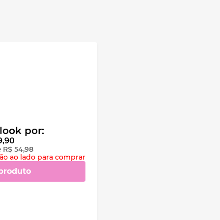
look por:
9
,
90
e
R$
54
,
98
ção ao lado para comprar
produto