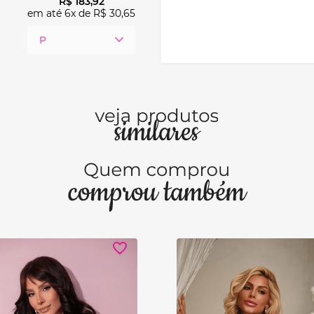
R$
183
,
92
em até
6
x de
R$
30
,
65
P