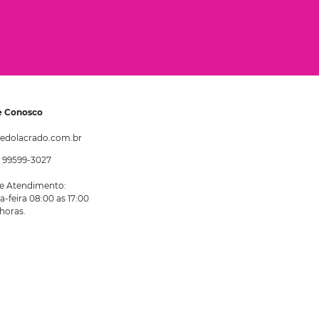
e Conosco
edolacrado.com.br
1) 99599-3027
de Atendimento:
-feira 08:00 as 17:00
horas.