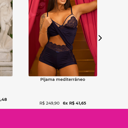
Ver detalhes
pijama mediterrâneo
kit camisola cisne negro
8
,
48
R$
249
,
90
6
R$
41
,
65
R