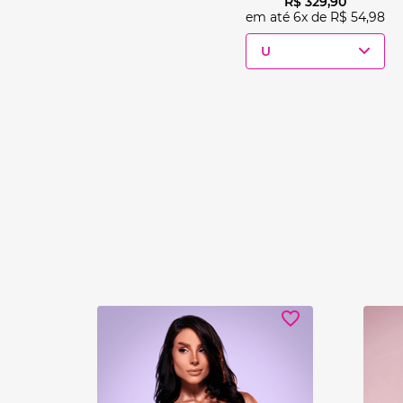
R$
329
,
90
em até
6
x de
R$
54
,
98
U