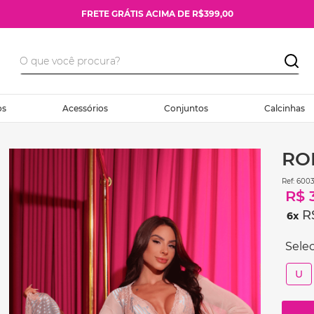
FRETE GRÁTIS ACIMA DE R$399,00
os
Acessórios
Conjuntos
Calcinhas
RO
:
6003
R$
R
6
U