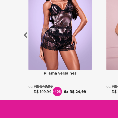
Ver detalhes
pijama versalhes
R$
249
,
90
R$
de:
de:
R$
149
,
94
6
R$
24
,
99
R$
-
40%
31