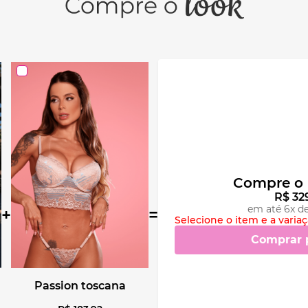
Compre o 
R$
32
em até
6
x d
+
=
Selecione o item e a varia
Comprar 
passion toscana