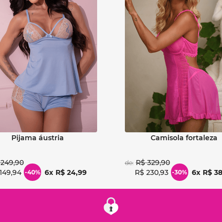
Ver detalhes
Ver detalhes
pijama áustria
camisola fortaleza
249
,
90
R$
329
,
90
de:
149
,
94
6
R$
24
,
99
R$
230
,
93
6
R$
3
-
40%
-
30%