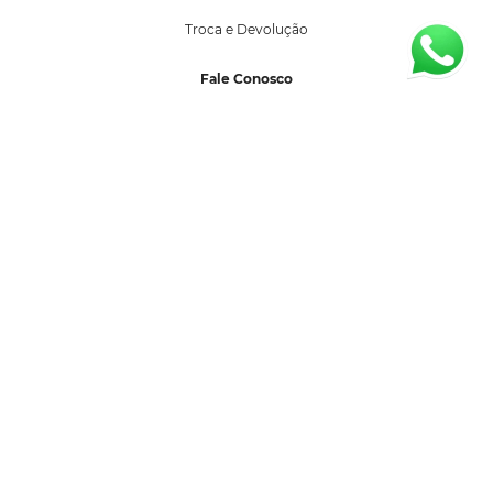
Troca e Devolução
Fale Conosco
sac@segredolacrado.com.br
(11) 99599-3027
Horário de Atendimento:
Segunda a sexta-feira 08:00 as 17:00 horas.
Formas de Pagamento
Selos de Segurança