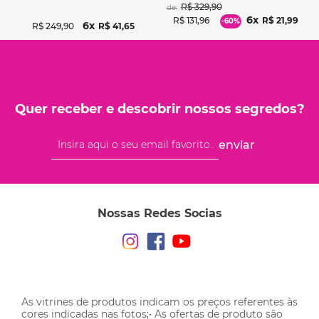
R$
329
,
90
de:
6
R$
131
,
96
R$
21
,
99
-
60%
6
R$
249
,
90
R$
41
,
65
Quer receber e descobrir nossos segredos?
enviar
Nossas Redes Socias
As vitrines de produtos indicam os preços referentes às
cores indicadas nas fotos;• As ofertas de produto são