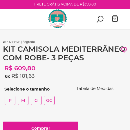
FRETE GRÁTIS ACIMA DE R$399,00
| Segredo
:
600370
KIT CAMISOLA MEDITERRÂNEO
COM ROBE- 3 PEÇAS
R$
609
,
80
R$
101
,
63
6
Tabela de Medidas
P
M
G
GG
Comprar