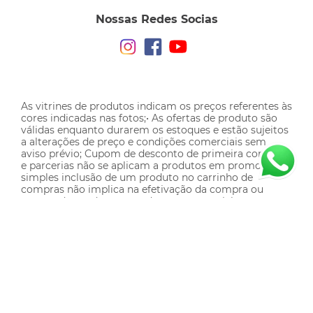
Nossas Redes Socias
As vitrines de produtos indicam os preços referentes às
cores indicadas nas fotos;• As ofertas de produto são
válidas enquanto durarem os estoques e estão sujeitos
a alterações de preço e condições comerciais sem
aviso prévio; Cupom de desconto de primeira compra
e parcerias não se aplicam a produtos em promoção.A
simples inclusão de um produto no carrinho de
compras não implica na efetivação da compra ou
reserva do produto, estando o mesmo sujeito a
eventual término de estoque e alteração de preço; • As
comunicações do site podem conter imagens
meramente ilustrativas.
Sobre Nós
Minha Conta
Meus Pedidos