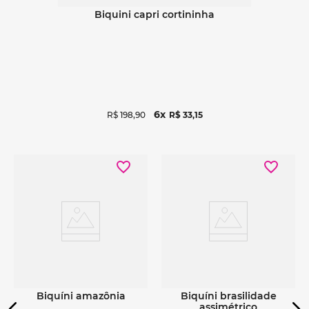
biquini capri cortininha
6
R$
198
,
90
R$
33
,
15
Ver detalhes
Ver detalhes
biquíni amazônia
biquíni brasilidade
assimétrico