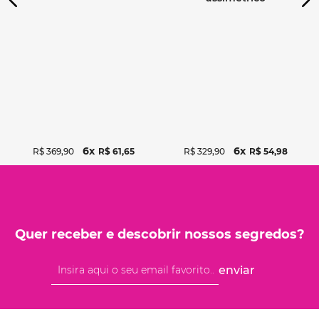
6
6
R$
369
,
90
R$
61
,
65
R$
329
,
90
R$
54
,
98
Quer receber e descobrir nossos segredos?
enviar