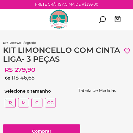
FRETE GRÁTIS ACIMA DE R$399,00
| Segredo
:
300840
KIT LIMONCELLO COM CINTA
LIGA- 3 PEÇAS
R$
279
,
90
R$
46
,
65
6
Tabela de Medidas
P
M
G
GG
Comprar