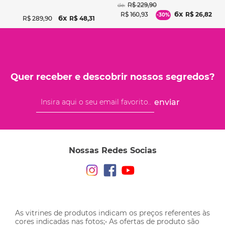
R$
229
,
90
de:
6
R$
160
,
93
R$
26
,
82
-
30%
6
R$
289
,
90
R$
48
,
31
Quer receber e descobrir nossos segredos?
enviar
Nossas Redes Socias
As vitrines de produtos indicam os preços referentes às
cores indicadas nas fotos;• As ofertas de produto são