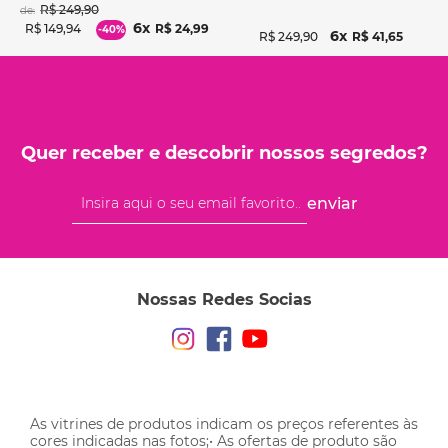
R$
249
,
90
de:
6
R$
149
,
94
R$
24
,
99
-
40%
6
R$
249
,
90
R$
41
,
65
Quer receber e descobrir nossos segredos?
enviar
Nossas Redes Socias
As vitrines de produtos indicam os preços referentes às
cores indicadas nas fotos;• As ofertas de produto são