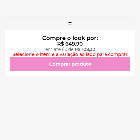
=
Compre o look por:
R$
649
,
90
em até
6
x de
R$
108
,
32
Selecione o item e a variação ao lado para comprar
Comprar produto