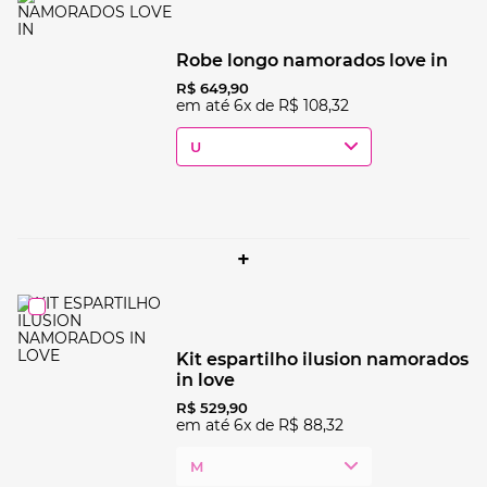
robe longo namorados love in
R$
649
,
90
em até
6
x de
R$
108
,
32
U
+
kit espartilho ilusion namorados
in love
R$
529
,
90
em até
6
x de
R$
88
,
32
M