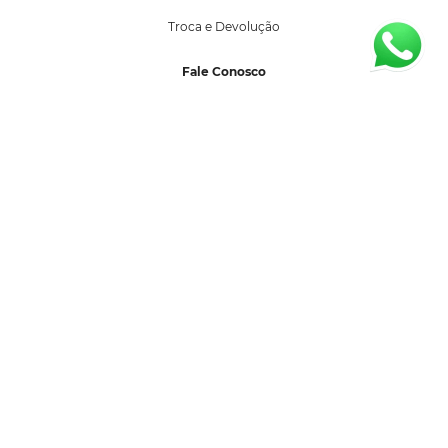
Troca e Devolução
Fale Conosco
sac@segredolacrado.com.br
(11) 99599-3027
Horário de Atendimento:
Segunda a sexta-feira 08:00 as 17:00 horas.
Formas de Pagamento
Selos de Segurança