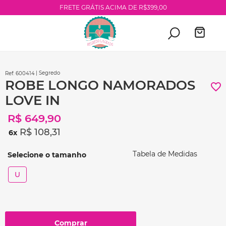
FRETE GRÁTIS ACIMA DE R$399,00
| Segredo
:
600414
ROBE LONGO NAMORADOS
LOVE IN
R$
649
,
90
R$
108
,
31
6
Tabela de Medidas
U
Comprar