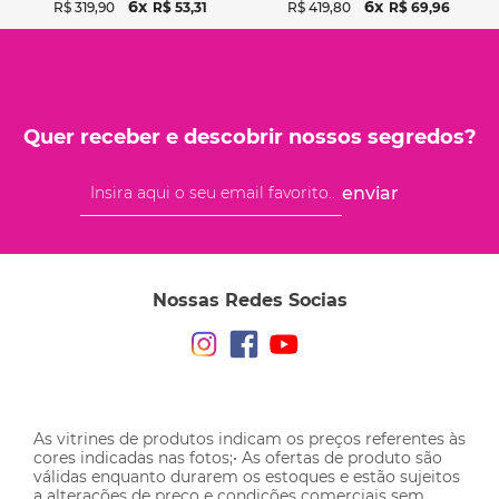
6
6
R$
319
,
90
R$
53
,
31
R$
419
,
80
R$
69
,
96
Quer receber e descobrir nossos segredos?
enviar
Nossas Redes Socias
As vitrines de produtos indicam os preços referentes às
cores indicadas nas fotos;• As ofertas de produto são
válidas enquanto durarem os estoques e estão sujeitos
a alterações de preço e condições comerciais sem