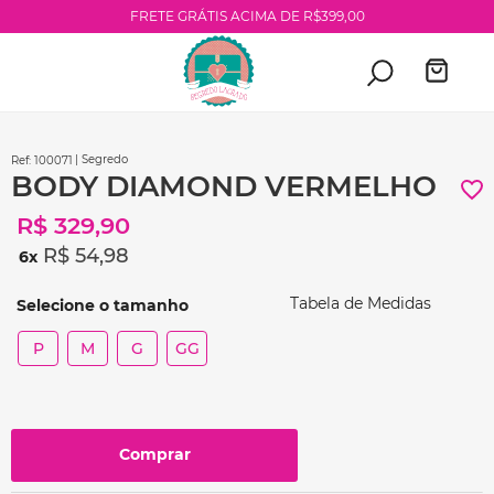
FRETE GRÁTIS ACIMA DE R$399,00
| Segredo
:
100071
BODY DIAMOND VERMELHO
R$
329
,
90
R$
54
,
98
6
Tabela de Medidas
P
M
G
GG
Comprar