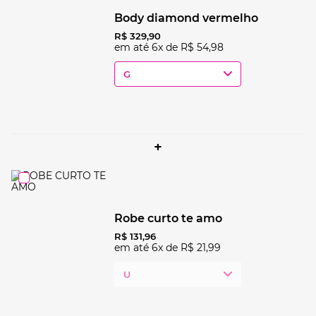
body diamond vermelho
R$
329
,
90
em até
6
x de
R$
54
,
98
G
+
robe curto te amo
R$
131
,
96
em até
6
x de
R$
21
,
99
U