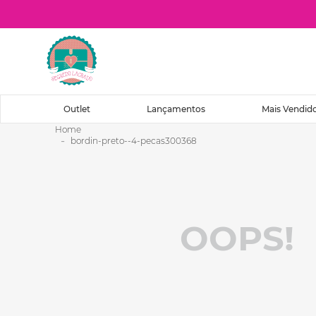
O que você procura?
Outlet
Lançamentos
Mais Vendid
bordin-preto--4-pecas300368
OOPS!