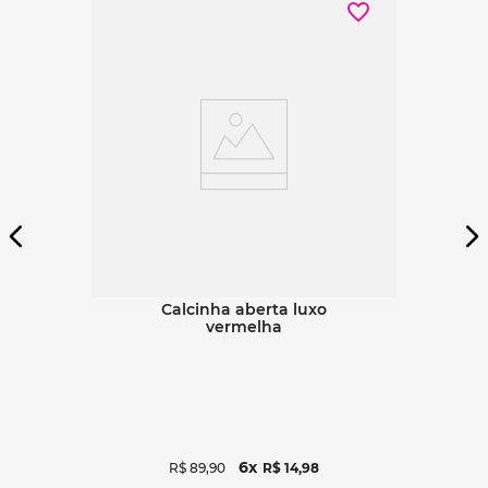
Ver detalhes
calcinha aberta luxo
vermelha
6
R$
89
,
90
R$
14
,
98