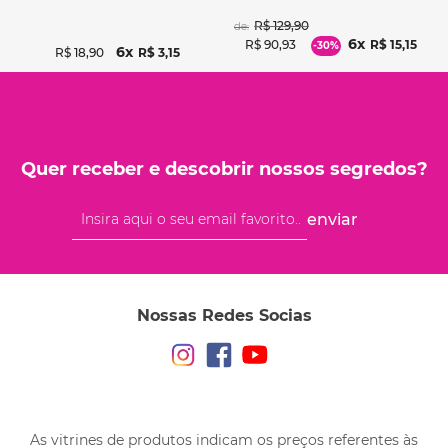
R$
129
,
90
de:
6
R$
90
,
93
R$
15
,
15
-
30%
6
R$
18
,
90
R$
3
,
15
Quer receber e descobrir nossos segredos?
enviar
Nossas Redes Socias
As vitrines de produtos indicam os preços referentes às