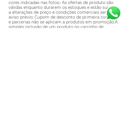
cores indicadas nas fotos;• As ofertas de produto são
válidas enquanto durarem os estoques e estão sujeitos
a alterações de preço e condições comerciais sem
aviso prévio; Cupom de desconto de primeira compra
e parcerias não se aplicam a produtos em promoção.A
simples inclusão de um produto no carrinho de
compras não implica na efetivação da compra ou
reserva do produto, estando o mesmo sujeito a
eventual término de estoque e alteração de preço; • As
comunicações do site podem conter imagens
meramente ilustrativas.
Sobre Nós
Minha Conta
Meus Pedidos
Meus Favoritos
Institucional
Entregas
Política de Cookies