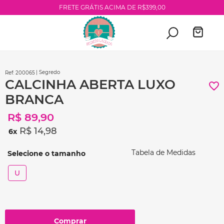
FRETE GRÁTIS ACIMA DE R$399,00
| Segredo
:
200065
CALCINHA ABERTA LUXO
BRANCA
R$
89
,
90
R$
14
,
98
6
Tabela de Medidas
U
Comprar