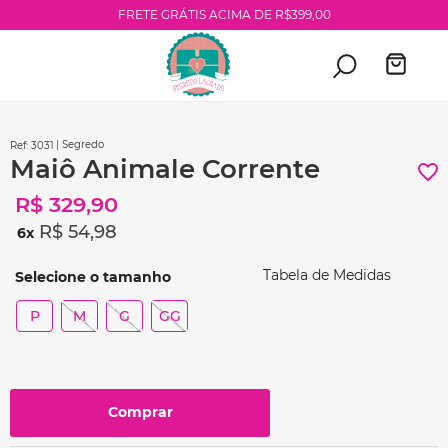
FRETE GRÁTIS ACIMA DE R$399,00
| Segredo
:
3031
Maiô Animale Corrente
R$
329
,
90
R$
54
,
98
6
Tabela de Medidas
P
M
G
GG
Comprar