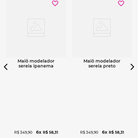
Ver detalhes
Ver detalhes
maiô modelador
maiô modelador
sereia ipanema
sereia preto
6
6
R$
349
,
90
R$
58
,
31
R$
349
,
90
R$
58
,
31